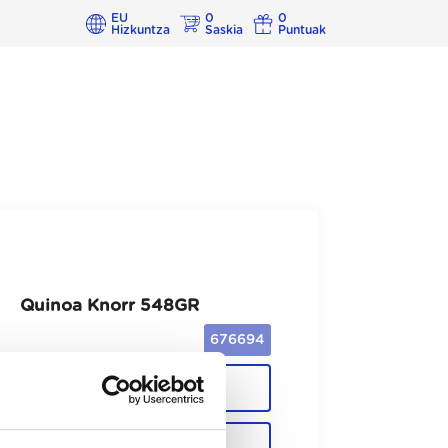
EU
0
0
Hizkuntza
Saskia
Puntuak
Quinoa Knorr 548GR
676694
Cajas
Unid.