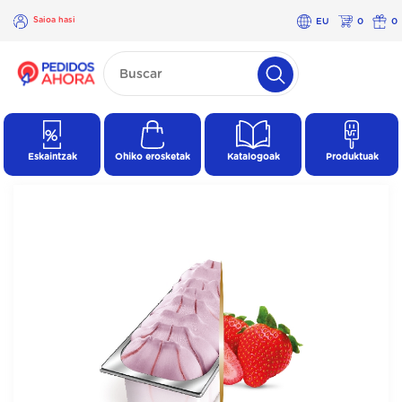
Saioa hasi
EU
0
0
×
Saioa
hasi
Eskaintzak
Ohiko erosketak
Katalogoak
Produktuak