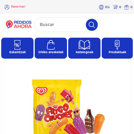
Saioa hasi
EU
0
0
×
Saioa
hasi
Eskaintzak
Ohiko erosketak
Katalogoak
Produktuak