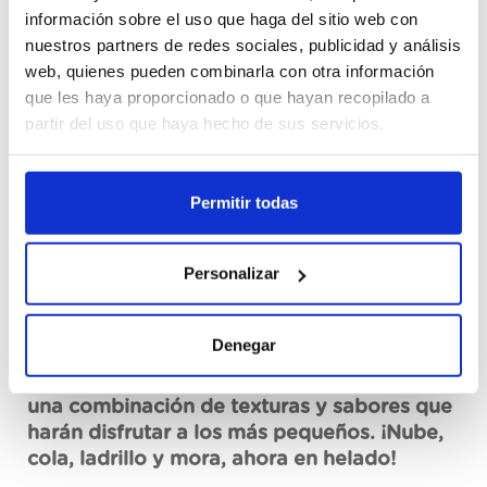
Cajas
información sobre el uso que haga del sitio web con
nuestros partners de redes sociales, publicidad y análisis
web, quienes pueden combinarla con otra información
Erregistratu
que les haya proporcionado o que hayan recopilado a
partir del uso que haya hecho de sus servicios.
Ez dago eskuragarri, eskatu orain
Fitxa teknikoa ikusi
Permitir todas
Personalizar
Deskribapena
Denegar
Sabrosos mini helados en forma y sabor de
las chuches de siempre. FRIGO CHUCHES es
una combinación de texturas y sabores que
harán disfrutar a los más pequeños. ¡Nube,
cola, ladrillo y mora, ahora en helado!