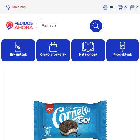
Saioa hasi
EU
0
0
×
Saioa
hasi
Eskaintzak
Ohiko erosketak
Katalogoak
Produktuak