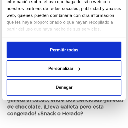
información sobre el uso que haga del sitio web con
Cajas
nuestros partners de redes sociales, publicidad y análisis
web, quienes pueden combinarla con otra información
Erregistratu
que les haya proporcionado o que hayan recopilado a
partir del uso que haya hecho de sus servicios.
Ez dago eskuragarri, eskatu orain
Fitxa teknikoa ikusi
Permitir todas
Personalizar
Deskribapena
Denegar
Cornetto Go, helado de nata con trocitos de
galleta al cacao, entre dos deliciosas galletas
de chocolate. ¡Lleva galleta pero esta
congelado! ¿Snack o Helado?