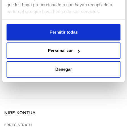
que les haya proporcionado o que hayan recopilado a
partir del uso que haya hecho de sus servicios.
Cajas
Erregistratu
Permitir todas
Ez dago eskuragarri, eskatu orain
Personalizar
Fitxa teknikoa ikusi
Denegar
NIRE KONTUA
ERREGISTRATU