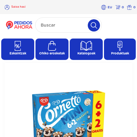
Saioa hasi
EU
0
0
×
Saioa
hasi
Eskaintzak
Ohiko erosketak
Katalogoak
Produktuak