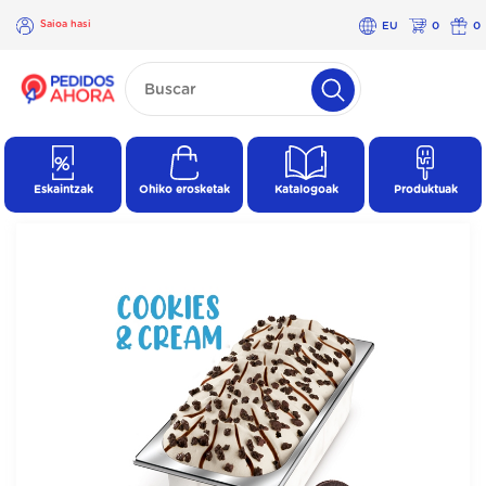
Saioa hasi
EU
0
0
×
Saioa
hasi
Eskaintzak
Ohiko erosketak
Katalogoak
Produktuak