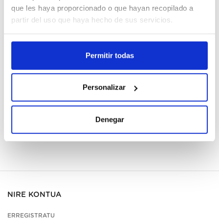
que les haya proporcionado o que hayan recopilado a
partir del uso que haya hecho de sus servicios.
Cajas
Erregistratu
Permitir todas
Ez dago eskuragarri, eskatu orain
Personalizar
Fitxa teknikoa ikusi
Denegar
NIRE KONTUA
ERREGISTRATU