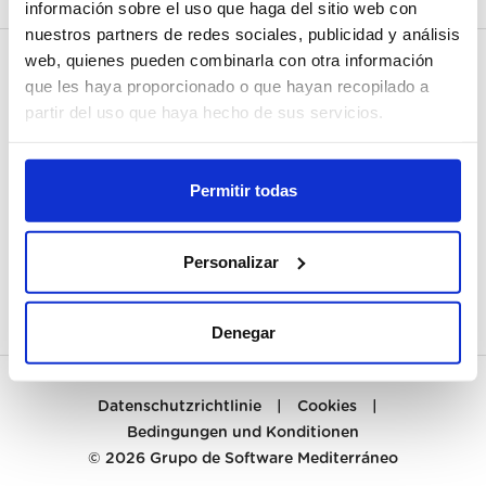
información sobre el uso que haga del sitio web con
nuestros partners de redes sociales, publicidad y análisis
web, quienes pueden combinarla con otra información
MEIN KONTO
que les haya proporcionado o que hayan recopilado a
partir del uso que haya hecho de sus servicios.
REGISTRIEREN
KUNDENBETREUUNG
Permitir todas
KONTAKT
Personalizar
PREGUNTAS FRECUENTES
Denegar
Datenschutzrichtlinie
|
Cookies
|
Bedingungen und Konditionen
© 2026
Grupo de Software Mediterráneo