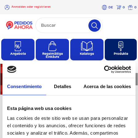
Anmelden oder registrieren
DE
0
0
×
Anmelden
oder
registrieren
Angebote
Regelmäßige
Kataloge
Produkte
Einkäufe
❮
❯
Consentimiento
Detalles
Acerca de las cookies
Es sind keine Produkte in
Esta página web usa cookies
dieser Kategorie
Las cookies de este sitio web se usan para personalizar
vorhanden
el contenido y los anuncios, ofrecer funciones de redes
sociales y analizar el tráfico. Además, compartimos