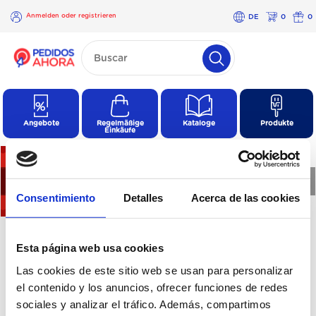
Anmelden oder registrieren
DE
0
0
×
Anmelden
oder
registrieren
Angebote
Regelmäßige
Kataloge
Produkte
Einkäufe
❮
❯
Consentimiento
Detalles
Acerca de las cookies
Es sind keine Produkte in
Esta página web usa cookies
dieser Kategorie
Las cookies de este sitio web se usan para personalizar
vorhanden
el contenido y los anuncios, ofrecer funciones de redes
sociales y analizar el tráfico. Además, compartimos