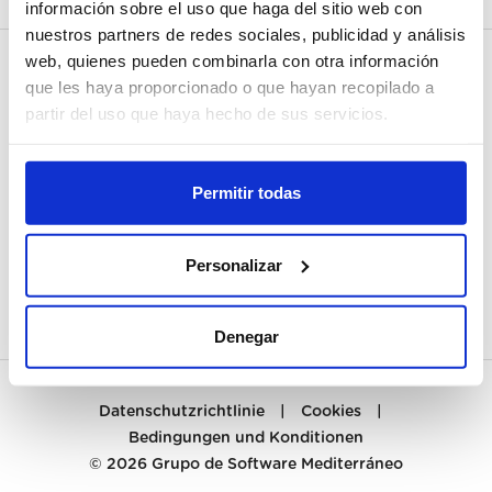
información sobre el uso que haga del sitio web con
nuestros partners de redes sociales, publicidad y análisis
web, quienes pueden combinarla con otra información
MEIN KONTO
que les haya proporcionado o que hayan recopilado a
partir del uso que haya hecho de sus servicios.
REGISTRIEREN
KUNDENBETREUUNG
Permitir todas
KONTAKT
Personalizar
PREGUNTAS FRECUENTES
Denegar
Datenschutzrichtlinie
|
Cookies
|
Bedingungen und Konditionen
© 2026
Grupo de Software Mediterráneo