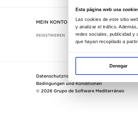
Esta página web usa cookie
Las cookies de este sitio we
MEIN KONTO
KUND
y analizar el tráfico. Ademá
redes sociales, publicidad y
REGISTRIEREN
KONTA
que hayan recopilado a parti
PREGU
Denegar
Datenschutzrichtlinie
|
Cookies
|
Bedingungen und Konditionen
© 2026
Grupo de Software Mediterráneo