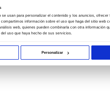
s
b se usan para personalizar el contenido y los anuncios, ofrecer
ENBETREUUNG
s, compartimos información sobre el uso que haga del sitio web 
 análisis web, quienes pueden combinarla con otra información q
KT
r del uso que haya hecho de sus servicios.
NTAS FRECUENTES
Personalizar