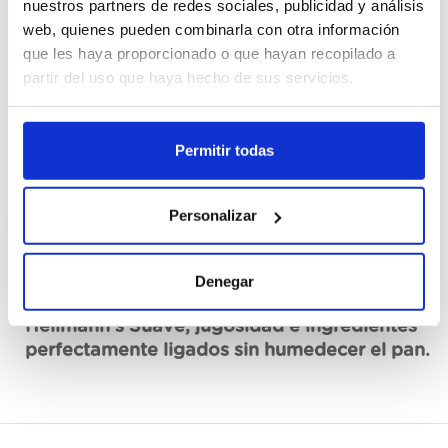
nuestros partners de redes sociales, publicidad y análisis
Cajas
web, quienes pueden combinarla con otra información
que les haya proporcionado o que hayan recopilado a
Registrieren
partir del uso que haya hecho de sus servicios.
Nicht auf Lager, jetzt anfragen
Permitir todas
Siehe technisches Blatt
Personalizar
Denegar
Beschreibung
Hellmann’s Suave, jugosidad e ingredientes
perfectamente ligados sin humedecer el pan.