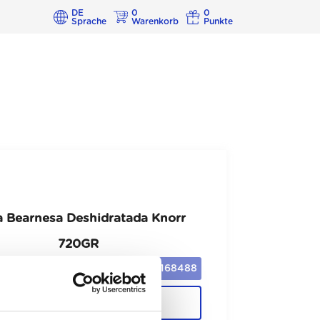
DE
0
0
Sprache
Warenkorb
Punkte
a Bearnesa Deshidratada Knorr
720GR
168488
Cajas