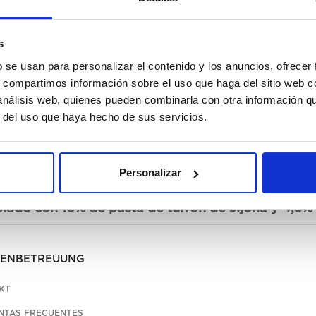
Nic
s
b se usan para personalizar el contenido y los anuncios, ofrecer
s, compartimos información sobre el uso que haga del sitio web 
 análisis web, quienes pueden combinarla con otra información q
r del uso que haya hecho de sus servicios.
Personalizar
schreibung
lado con 16% de pasta de turrón de Jijona y 4,5% 
ENBETREUUNG
KT
NTAS FRECUENTES