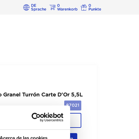
DE
0
0
Sprache
Warenkorb
Punkte
 Granel Turrón Carte D'Or 5,5L
87021
Cajas
Acerca de las cookies