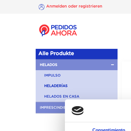
Anmelden oder registrieren
×
Anmelden
oder
registrieren
Alle Produkte
HELADOS
IMPULSO
HELADERÍAS
HELADOS EN CASA
IMPRESCINDIBLES EN TU COCINA
Consentimiento