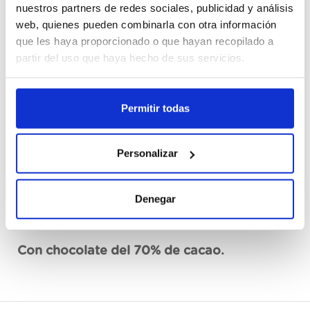
nuestros partners de redes sociales, publicidad y análisis
web, quienes pueden combinarla con otra información
Cajas
que les haya proporcionado o que hayan recopilado a
partir del uso que haya hecho de sus servicios.
Registrieren
Permitir todas
Nicht auf Lager, jetzt anfragen
Siehe technisches Blatt
Personalizar
Denegar
Beschreibung
Con chocolate del 70% de cacao.