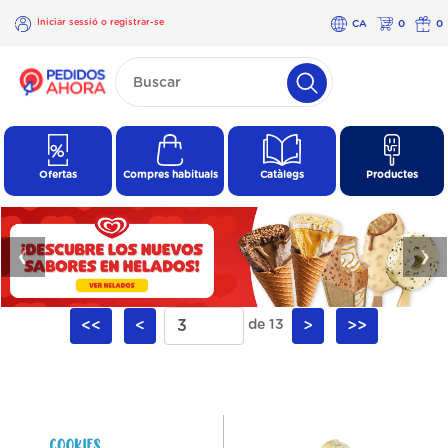
Iniciar sessió o registrar-se
CA
0
0
×
Iniciar
sessió o
registrar-
se
Ofertas
Compres habituals
Catàlegs
Productes
❮
❯
<<
<
de 13
>
>>