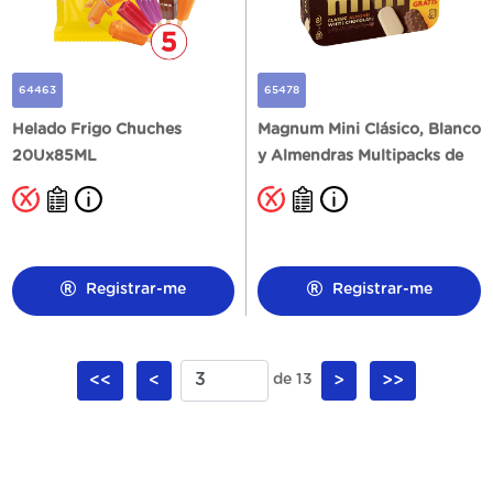
64463
65478
Helado Frigo Chuches
Magnum Mini Clásico, Blanco
20Ux85ML
y Almendras Multipacks de
6+2U
Registrar-me
Registrar-me
<<
<
de 13
>
>>