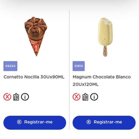
49524
51810
Cornetto Nocilla 30Ux90ML
Magnum Chocolate Blanco
20Ux120ML
Registrar-me
Registrar-me