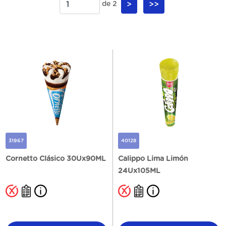
de 2
>
>>
31967
40128
Cornetto Clásico 30Ux90ML
Calippo Lima Limón
24Ux105ML