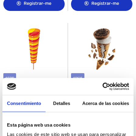
Registrar-me
Registrar-me
40281
40616
Super Twister 28Ux110ML
Cornetto Crush Cookies
30Ux90ML
Consentimiento
Detalles
Acerca de las cookies
Esta página web usa cookies
Registrar-me
Registrar-me
Las cookies de este sitio web se usan para personalizar