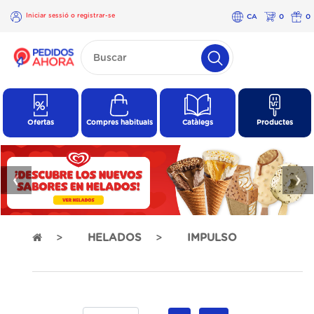
Iniciar sessió o registrar-se
CA
0
0
×
Iniciar
sessió o
registrar-
se
Ofertas
Compres habituals
Catàlegs
Productes
❮
❯
HELADOS
IMPULSO