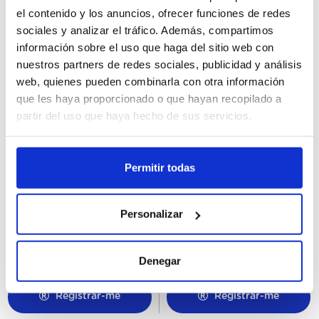
el contenido y los anuncios, ofrecer funciones de redes
sociales y analizar el tráfico. Además, compartimos
información sobre el uso que haga del sitio web con
nuestros partners de redes sociales, publicidad y análisis
web, quienes pueden combinarla con otra información
que les haya proporcionado o que hayan recopilado a
partir del uso que haya hecho de sus servicios.
Permitir todas
48054
49509
Magnum Double Gold
Cornetto Nocilla XXL
Caramel Billionaire
24Ux140ML
Personalizar
20Ux85ML
Denegar
Registrar-me
Registrar-me