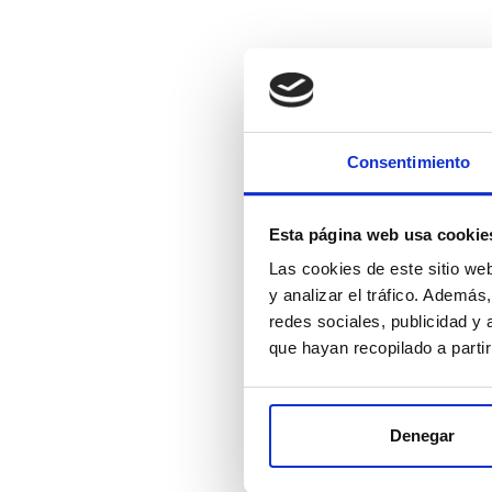
Consentimiento
Esta página web usa cookie
Las cookies de este sitio we
68837782
y analizar el tráfico. Ademá
redes sociales, publicidad y
Carte d’Or Panna
que hayan recopilado a parti
Deshidratada sin 
520GR
Denegar