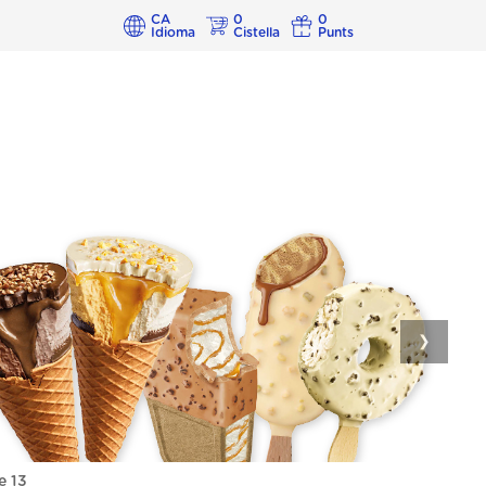
CA
0
0
Idioma
Cistella
Punts
❯
e 13