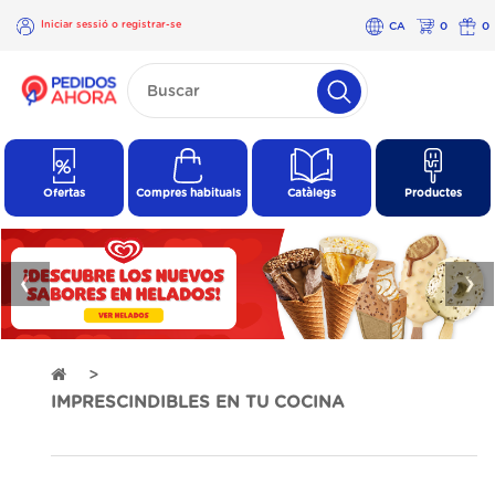
Iniciar sessió o registrar-se
CA
0
0
×
Iniciar
sessió o
registrar-
se
Ofertas
Compres habituals
Catàlegs
Productes
❮
❯
IMPRESCINDIBLES EN TU COCINA