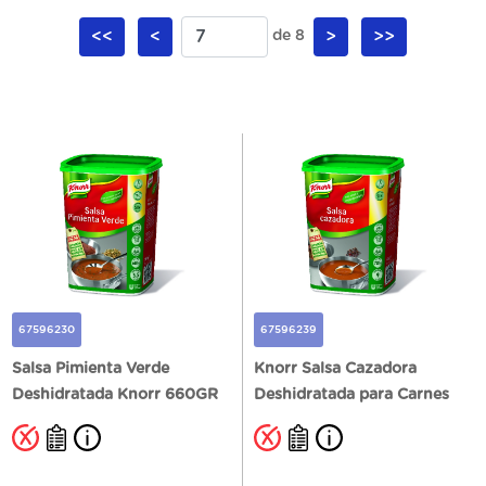
<<
<
de 8
>
>>
67596230
67596239
Salsa Pimienta Verde
Knorr Salsa Cazadora
Deshidratada Knorr 660GR
Deshidratada para Carnes
Bote 720GR