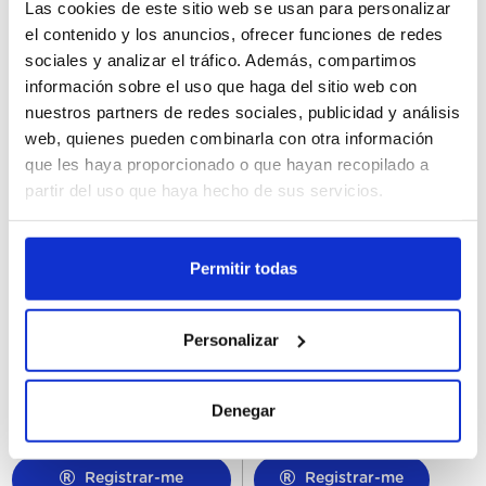
Las cookies de este sitio web se usan para personalizar
Registrar-me
Registrar-me
el contenido y los anuncios, ofrecer funciones de redes
sociales y analizar el tráfico. Además, compartimos
información sobre el uso que haga del sitio web con
nuestros partners de redes sociales, publicidad y análisis
web, quienes pueden combinarla con otra información
que les haya proporcionado o que hayan recopilado a
partir del uso que haya hecho de sus servicios.
Permitir todas
67789950
67854077
Knorr Salsa al Vino Tinto
Ketchup Hellmann's 5L
Personalizar
Deshidratada Bote 935GR
Denegar
Registrar-me
Registrar-me