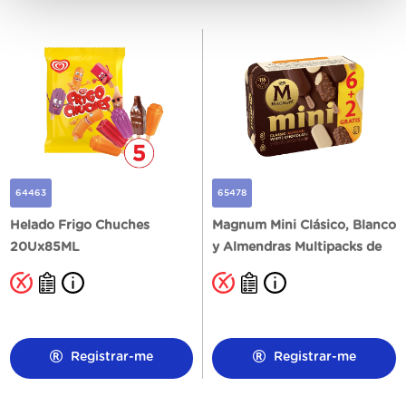
64463
65478
Helado Frigo Chuches
Magnum Mini Clásico, Blanco
20Ux85ML
y Almendras Multipacks de
6+2U
Registrar-me
Registrar-me