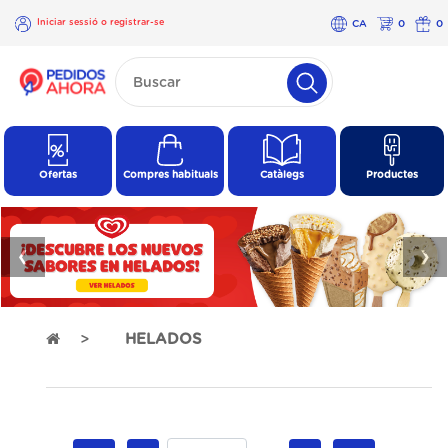
Iniciar sessió o registrar-se
CA
0
0
×
Iniciar
sessió o
registrar-
se
Ofertas
Compres habituals
Catàlegs
Productes
❮
❯
HELADOS