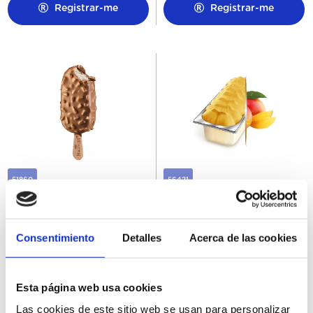
Registrar-me
Registrar-me
51860
56421
Magnum Almendras
Helado Granel Sorbete de
20Ux120ML
Mango Carte D'Or 5,5L
Consentimiento
Detalles
Acerca de las cookies
Esta página web usa cookies
Registrar-me
Registrar-me
Las cookies de este sitio web se usan para personalizar