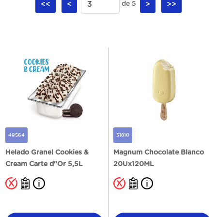
<<
<
de 5
>
>>
49564
51810
Helado Granel Cookies &
Magnum Chocolate Blanco
Cream Carte d"Or 5,5L
20Ux120ML