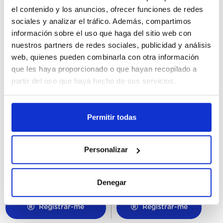
el contenido y los anuncios, ofrecer funciones de redes
sociales y analizar el tráfico. Además, compartimos
información sobre el uso que haga del sitio web con
nuestros partners de redes sociales, publicidad y análisis
web, quienes pueden combinarla con otra información
que les haya proporcionado o que hayan recopilado a
partir del uso que haya hecho de sus servicios.
Permitir todas
63575
64101
Helado Mini Almendras
Cornetto Go 33Ux110ML
Magnum 6Ux55ML
Personalizar
Denegar
Registrar-me
Registrar-me