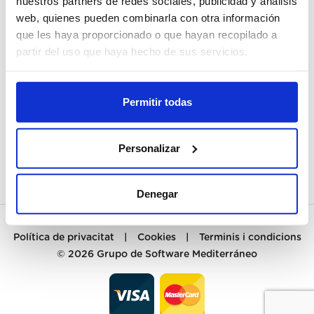
nuestros partners de redes sociales, publicidad y análisis
web, quienes pueden combinarla con otra información
EL MEU COMPTE
que les haya proporcionado o que hayan recopilado a
partir del uso que haya hecho de sus servicios.
REGISTRAR-ME
ATENCIÓ AL CLIENT
Permitir todas
CONTACTE
Personalizar
PREGUNTAS FRECUENTES
Denegar
Política de privacitat
|
Cookies
|
Terminis i condicions
© 2026
Grupo de Software Mediterráneo