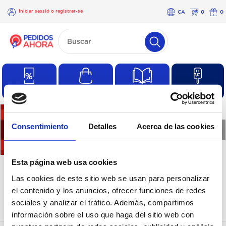
Iniciar sessió o registrar-se
CA
0
0
×
Iniciar
sessió o
registrar-
se
Ofertas
Compres habituals
Catàlegs
Productes
Consentimiento
Detalles
Acerca de las cookies
❮
❯
No hi ha productes en
Esta página web usa cookies
Las cookies de este sitio web se usan para personalizar
aquesta categoria
el contenido y los anuncios, ofrecer funciones de redes
sociales y analizar el tráfico. Además, compartimos
información sobre el uso que haga del sitio web con