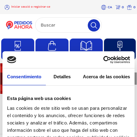
Iniciar sessió o registrar-se
CA
0
0
×
Iniciar
sessió o
registrar-
se
Ofertas
Compres habituals
Catàlegs
Productes
Consentimiento
Detalles
Acerca de las cookies
❮
❯
No hi ha productes en
Esta página web usa cookies
Las cookies de este sitio web se usan para personalizar
aquesta categoria
el contenido y los anuncios, ofrecer funciones de redes
sociales y analizar el tráfico. Además, compartimos
información sobre el uso que haga del sitio web con