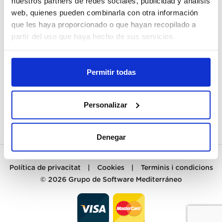
nuestros partners de redes sociales, publicidad y análisis
web, quienes pueden combinarla con otra información
EL MEU COMPTE
que les haya proporcionado o que hayan recopilado a
partir del uso que haya hecho de sus servicios.
REGISTRAR-ME
ATENCIÓ AL CLIENT
Permitir todas
CONTACTE
Personalizar
PREGUNTAS FRECUENTES
Denegar
Política de privacitat
|
Cookies
|
Terminis i condicions
© 2026
Grupo de Software Mediterráneo