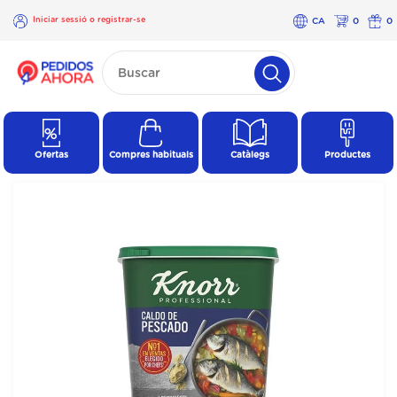
Iniciar sessió o registrar-se
CA
0
0
×
Iniciar
sessió o
registrar-
se
Ofertas
Compres habituals
Catàlegs
Productes