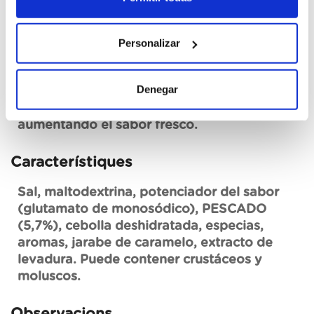
semitransparente, blanquecino, con una
turbidez apropiada para aplicar en multitud
de sopas, salsas y arroces. Ligera
Personalizar
compensación en los aromáticos (hierbas,
especias) para destacar mejor el sabor de
Denegar
pescado y el equilibrio del caldo. Acompaña
bien multitud de platos de pescado,
aumentando el sabor fresco.
Característiques
Sal, maltodextrina, potenciador del sabor
(glutamato de monosódico), PESCADO
(5,7%), cebolla deshidratada, especias,
aromas, jarabe de caramelo, extracto de
levadura. Puede contener crustáceos y
moluscos.
Observacions