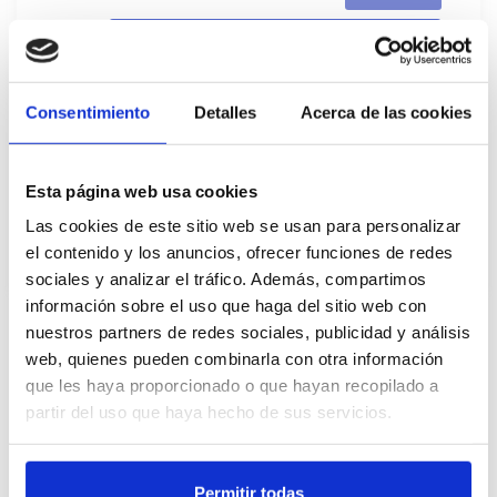
Cajas
Consentimiento
Detalles
Acerca de las cookies
Registrar-me
No disponible, sol·licita ara
Esta página web usa cookies
Fitxa tècnica
Las cookies de este sitio web se usan para personalizar
el contenido y los anuncios, ofrecer funciones de redes
sociales y analizar el tráfico. Además, compartimos
información sobre el uso que haga del sitio web con
nuestros partners de redes sociales, publicidad y análisis
Descripció
web, quienes pueden combinarla con otra información
que les haya proporcionado o que hayan recopilado a
El perfil de sabor de caldo de pescado ligero:
partir del uso que haya hecho de sus servicios.
combina un sabor de espinas de pescado
blanco con un carácter de verduras y
aromáticos. Caldo de pescado de aspecto
Permitir todas