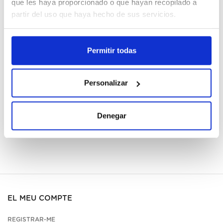
que les haya proporcionado o que hayan recopilado a
partir del uso que haya hecho de sus servicios.
Cajas
Permitir todas
Registrar-me
No disponible, sol·licita ara
Personalizar
Fitxa tècnica
Denegar
EL MEU COMPTE
REGISTRAR-ME