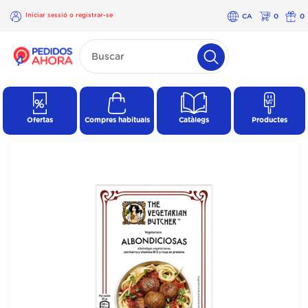
Iniciar sessió o registrar-se
CA
0
0
×
Iniciar
sessió o
registrar-
se
Ofertas
Compres habituals
Catàlegs
Productes