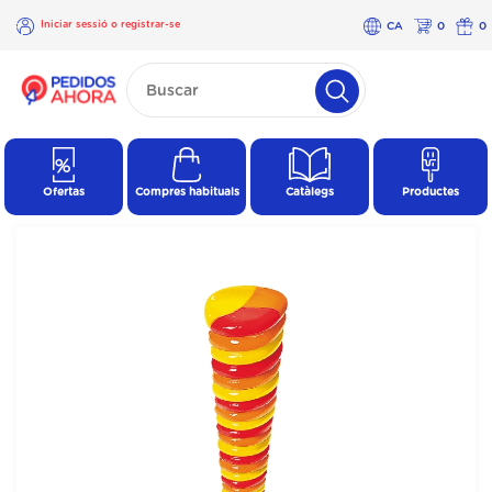
Iniciar sessió o registrar-se
CA
0
0
×
Iniciar
sessió o
registrar-
se
Ofertas
Compres habituals
Catàlegs
Productes