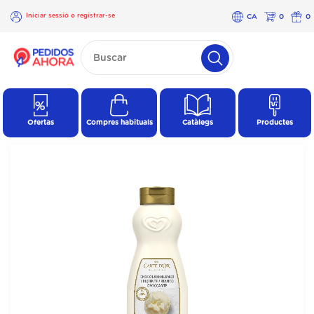
Iniciar sessió o registrar-se
CA
0
0
×
Iniciar
sessió o
registrar-
se
Ofertas
Compres habituals
Catàlegs
Productes