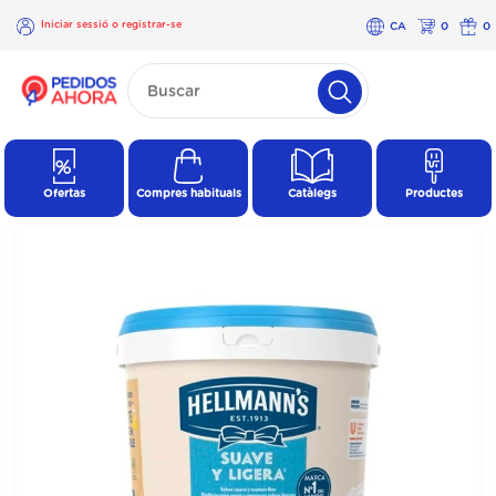
Iniciar sessió o registrar-se
CA
0
0
×
Iniciar
sessió o
registrar-
se
Ofertas
Compres habituals
Catàlegs
Productes