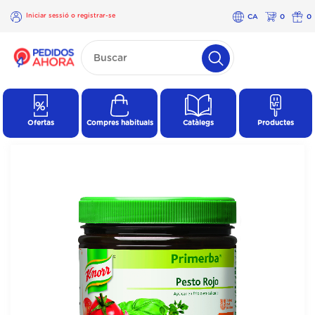
Iniciar sessió o registrar-se
CA
0
0
×
Iniciar
sessió o
registrar-
se
Ofertas
Compres habituals
Catàlegs
Productes