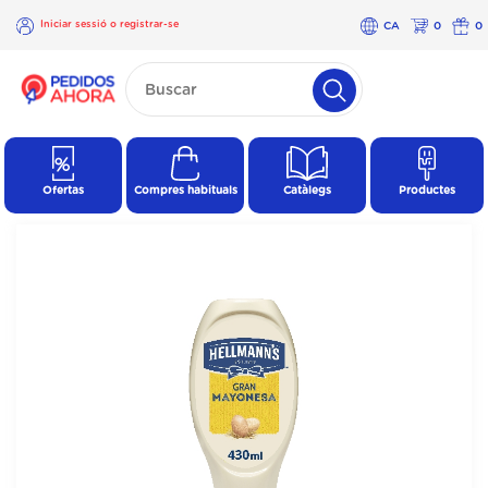
Iniciar sessió o registrar-se
CA
0
0
×
Iniciar
sessió o
registrar-
se
Ofertas
Compres habituals
Catàlegs
Productes