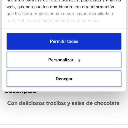
web, quienes pueden combinarla con otra información
Cajas
que les haya proporcionado o que hayan recopilado a
partir del uso que haya hecho de sus servicios.
Registrar-me
Permitir todas
No disponible, sol·licita ara
Fitxa tècnica
Personalizar
Denegar
Descripció
Con deliciosos trocitos y salsa de chocolate