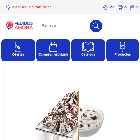
Iniciar sessió o registrar-se
CA
0
0
×
Iniciar
sessió o
registrar-
se
Ofertas
Compres habituals
Catàlegs
Productes