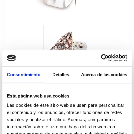
Consentimiento
Detalles
Acerca de las cookies
Esta página web usa cookies
Las cookies de este sitio web se usan para personalizar
Helado Granel Stracciatella Carte D'Or
el contenido y los anuncios, ofrecer funciones de redes
sociales y analizar el tráfico. Además, compartimos
5,5L
información sobre el uso que haga del sitio web con
80807
nuestros partners de redes sociales, publicidad y análisis