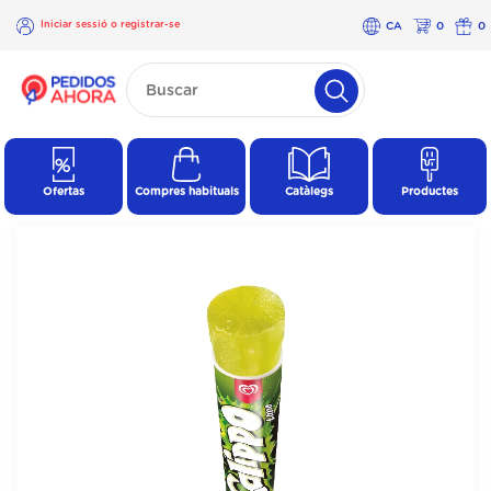
Iniciar sessió o registrar-se
CA
0
0
×
Iniciar
sessió o
registrar-
se
Ofertas
Compres habituals
Catàlegs
Productes