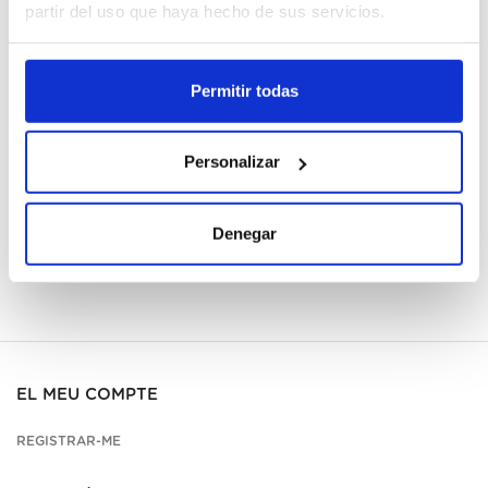
Cajas
partir del uso que haya hecho de sus servicios.
Registrar-me
Permitir todas
No disponible, sol·licita ara
Personalizar
Fitxa tècnica
Denegar
EL MEU COMPTE
REGISTRAR-ME