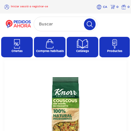
Iniciar sessió o registrar-se
CA
0
0
×
Iniciar
sessió o
registrar-
se
Ofertas
Compres habituals
Catàlegs
Productes