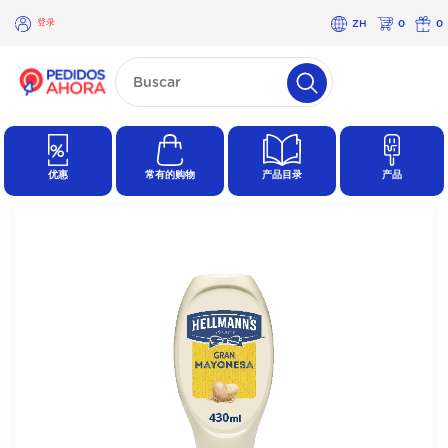
登录
ZH
0
0
×
登
录
优惠
常有的购物
产品目录
产品