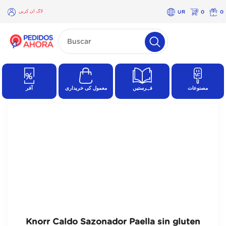
لاگ ان کریں
UR
0
0
×
لاگ
ان
کریں
مصنوعات
فہرستیں
معمول کی خریداری
آفر
Knorr Caldo Sazonador Paella sin gluten