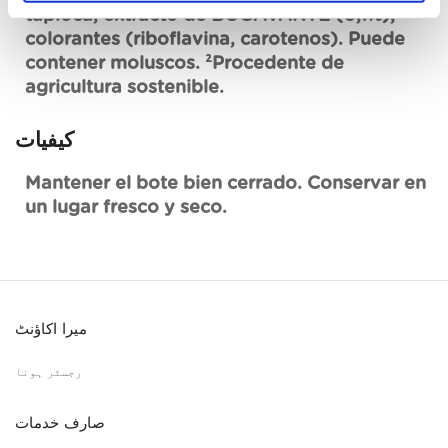
tapioca, extracto de BOGAVANTE (0,1%),
colorantes (riboflavina, carotenos). Puede
contener moluscos. ²Procedente de
agricultura sostenible.
کیفیات
Mantener el bote bien cerrado. Conservar en
un lugar fresco y seco.
میرا اکاؤنٹ
رجسٹر ہونا
صارف خدمات