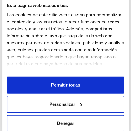
diversas recetas de pescado, marisco,
Esta página web usa cookies
arroces mixtos o incluso de verduras o pollo.
Las cookies de este sitio web se usan para personalizar
El sabor combina notas a sofrito (cebolla, ajo
el contenido y los anuncios, ofrecer funciones de redes
y tomate), pescado y marisco, con notas de
sociales y analizar el tráfico. Además, compartimos
hierbas aromáticas. Su aspecto y color son
información sobre el uso que haga del sitio web con
una característica a resaltar, ya que aportan
nuestros partners de redes sociales, publicidad y análisis
un tono de color natural a azafrán, no
web, quienes pueden combinarla con otra información
artificial. Ahorro en costes de materia prima
que les haya proporcionado o que hayan recopilado a
y energéticos. Rinde hasta 144 raciones a
partir del uso que haya hecho de sus servicios.
0,06€/ración.
خصوصیات
Permitir todas
Sal, maltodextrina, potenciador del sabor
(glutamato de monosodio), cebolla
Personalizar
deshidratada², PESCADO (3,6%), puré de
tomate deshidratado², ajo en polvo²,
CAMARÓN en polvo (2,4%), aromas,
Denegar
extracto de levadura, especias, almidón de