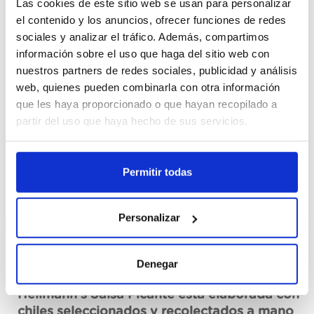
Las cookies de este sitio web se usan para personalizar
el contenido y los anuncios, ofrecer funciones de redes
Cajas
sociales y analizar el tráfico. Además, compartimos
información sobre el uso que haga del sitio web con
Unid.
nuestros partners de redes sociales, publicidad y análisis
web, quienes pueden combinarla con otra información
que les haya proporcionado o que hayan recopilado a
رجسٹر ہونا
partir del uso que haya hecho de sus servicios.
عدم دستیاب، ابھی فرمائش کریں
Permitir todas
ڈیٹا شیٹ دیکھیں
Personalizar
تصریح
Denegar
Hellmann’s Salsa Picante está elaborada con
chiles seleccionados y recolectados a mano