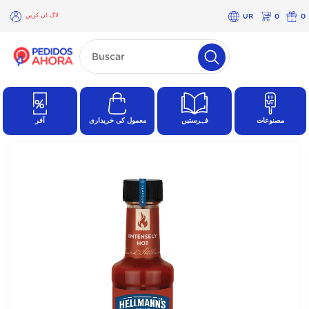
لاگ ان کریں
UR
0
0
×
لاگ
ان
کریں
مصنوعات
فہرستیں
معمول کی خریداری
آفر