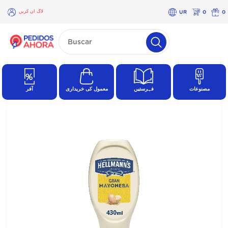
لاگ ان کریں
UR
0
0
×
لاگ
ان
کریں
مصنوعات
فہرستیں
معمول کی خریداری
آفر