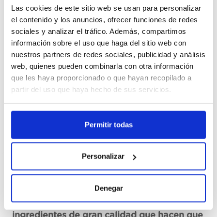
Las cookies de este sitio web se usan para personalizar
el contenido y los anuncios, ofrecer funciones de redes
Cajas
sociales y analizar el tráfico. Además, compartimos
información sobre el uso que haga del sitio web con
Unid.
nuestros partners de redes sociales, publicidad y análisis
web, quienes pueden combinarla con otra información
رجسٹر ہونا
que les haya proporcionado o que hayan recopilado a
partir del uso que haya hecho de sus servicios.
عدم دستیاب، ابھی فرمائش کریں
ڈیٹا شیٹ دیکھیں
Permitir todas
Personalizar
تصریح
Denegar
Mayonesa Hellmann's elaborada con
ingredientes de gran calidad que hacen que