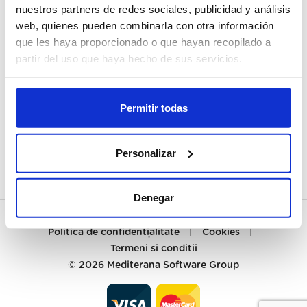
nuestros partners de redes sociales, publicidad y análisis
web, quienes pueden combinarla con otra información
CONTUL MEU
que les haya proporcionado o que hayan recopilado a
MĂ ÎNREGISTREZ
partir del uso que haya hecho de sus servicios.
RELAȚII CLIENȚI
Permitir todas
CONTACT
PREGUNTAS FRECUENTES
Personalizar
Denegar
Politica de confidențialitate
|
Cookies
|
Termeni si conditii
© 2026
Mediterana Software Group