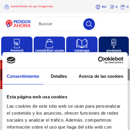
Autentificați-vă sau înregistrați
RO
0
0
-vă
×
Autentificați-
vă sau
înregistrați-
vă
Promoții
Cumpărături uzuale
Cataloage
produsele
❮
❯
Consentimiento
Detalles
Acerca de las cookies
Un exista produse in
Esta página web usa cookies
aceasta categorie
Las cookies de este sitio web se usan para personalizar
el contenido y los anuncios, ofrecer funciones de redes
sociales y analizar el tráfico. Además, compartimos
información sobre el uso que haga del sitio web con