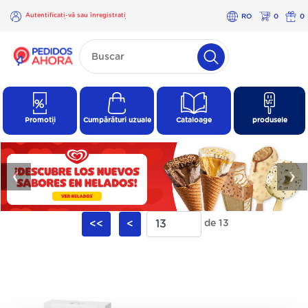
Autentificați-vă sau înregistrați
RO
0
0
-vă
×
Autentificați-
vă sau
înregistrați-
vă
Promoții
Cumpărături uzuale
Cataloage
produsele
❮
❯
<<
<
de 13