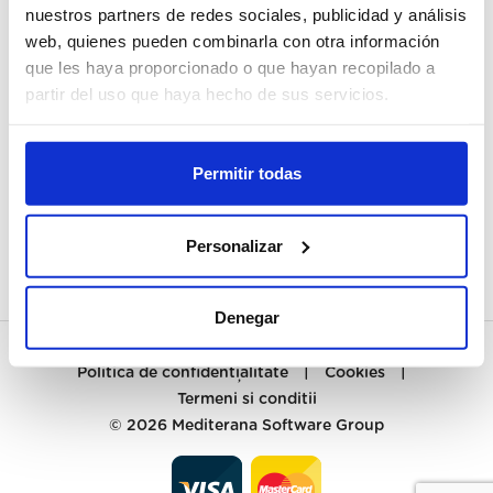
nuestros partners de redes sociales, publicidad y análisis
web, quienes pueden combinarla con otra información
CONTUL MEU
que les haya proporcionado o que hayan recopilado a
MĂ ÎNREGISTREZ
partir del uso que haya hecho de sus servicios.
RELAȚII CLIENȚI
Permitir todas
CONTACT
PREGUNTAS FRECUENTES
Personalizar
Denegar
Politica de confidențialitate
|
Cookies
|
Termeni si conditii
© 2026
Mediterana Software Group