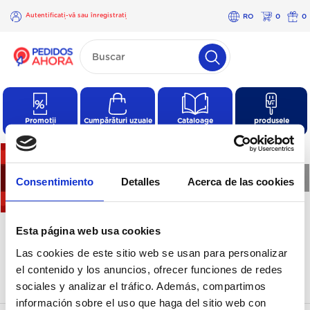
Autentificați-vă sau înregistrați
RO
0
0
-vă
×
Autentificați-
vă sau
înregistrați-
vă
Promoții
Cumpărături uzuale
Cataloage
produsele
❮
❯
Consentimiento
Detalles
Acerca de las cookies
Un exista produse in
Esta página web usa cookies
aceasta categorie
Las cookies de este sitio web se usan para personalizar
el contenido y los anuncios, ofrecer funciones de redes
sociales y analizar el tráfico. Además, compartimos
información sobre el uso que haga del sitio web con