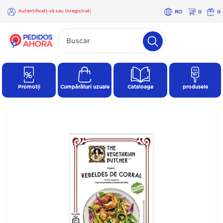
Autentificați-vă sau înregistrați
RO
0
0
-vă
×
Autentificați-
vă sau
înregistrați-
vă
Promoții
Cumpărături uzuale
Cataloage
produsele