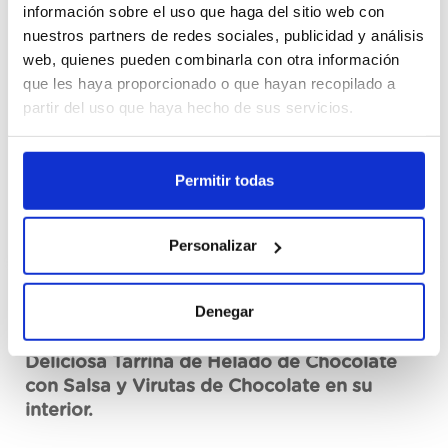
información sobre el uso que haga del sitio web con
nuestros partners de redes sociales, publicidad y análisis
Cajas
web, quienes pueden combinarla con otra información
que les haya proporcionado o que hayan recopilado a
Mă înregistrez
partir del uso que haya hecho de sus servicios.
Nu este disponibil, aplicați acum
Permitir todas
Vezi fișa tehnică
Personalizar
Denegar
Descriere
Deliciosa Tarrina de Helado de Chocolate
con Salsa y Virutas de Chocolate en su
interior.