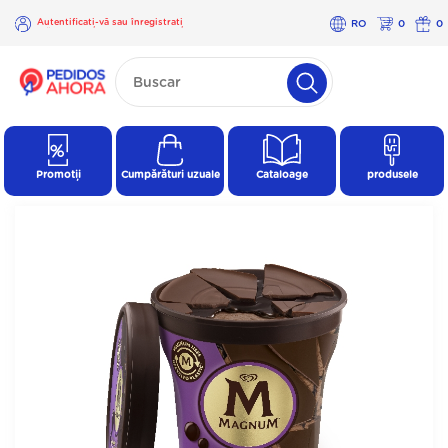
Autentificați-vă sau înregistrați
RO
0
0
-vă
×
Autentificați-
vă sau
înregistrați-
vă
Promoții
Cumpărături uzuale
Cataloage
produsele