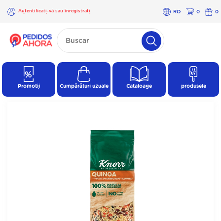
Autentificați-vă sau înregistrați
RO
0
0
-vă
×
Autentificați-
vă sau
înregistrați-
vă
Promoții
Cumpărături uzuale
Cataloage
produsele