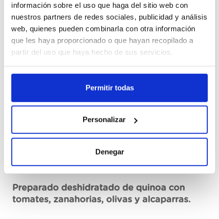
Cajas
información sobre el uso que haga del sitio web con
nuestros partners de redes sociales, publicidad y análisis
web, quienes pueden combinarla con otra información
Unid.
que les haya proporcionado o que hayan recopilado a
partir del uso que haya hecho de sus servicios.
Mă înregistrez
Permitir todas
Nu este disponibil, aplicați acum
Vezi fișa tehnică
Personalizar
Denegar
Descriere
Preparado deshidratado de quinoa con
tomates, zanahorias, olivas y alcaparras.