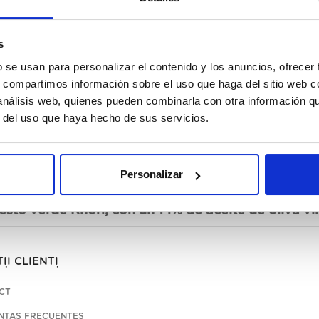
s
b se usan para personalizar el contenido y los anuncios, ofrecer
s, compartimos información sobre el uso que haga del sitio web 
 análisis web, quienes pueden combinarla con otra información q
r del uso que haya hecho de sus servicios.
Personalizar
sto verde Knorr, con un 14% de aceite de oliva vir
II CLIENȚI
CT
NTAS FRECUENTES