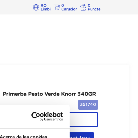
RO
0
0
Limbi
Carucior
Puncte
N
Primerba Pesto Verde Knorr 340GR
351740
Cajas
Acerca de las cookies