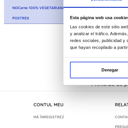
NOCarne 100% VEGETARIANA
Esta página web usa cookie
POSTRES
Las cookies de este sitio we
y analizar el tráfico. Ademá
redes sociales, publicidad y
que hayan recopilado a parti
Denegar
Descriere
Primerba de pe
CONTUL MEU
RELAȚ
MĂ ÎNREGISTREZ
CONTA
PREGU