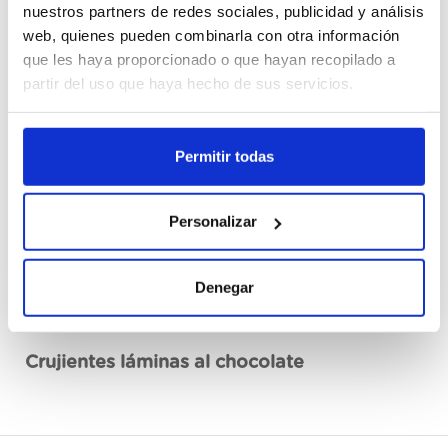
nuestros partners de redes sociales, publicidad y análisis
web, quienes pueden combinarla con otra información
Cajas
que les haya proporcionado o que hayan recopilado a
partir del uso que haya hecho de sus servicios.
Mă înregistrez
Permitir todas
Nu este disponibil, aplicați acum
Vezi fișa tehnică
Personalizar
Denegar
Descriere
Crujientes láminas al chocolate