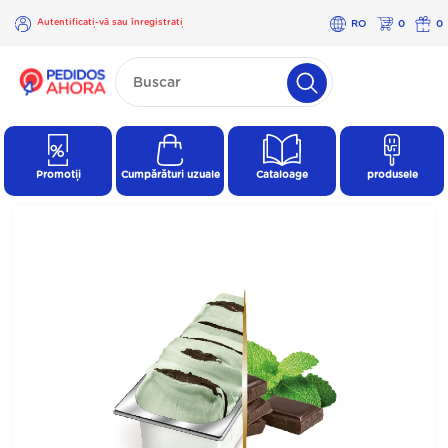
Autentificați-vă sau înregistrați
RO
0
0
-vă
×
Autentificați-
vă sau
înregistrați-
vă
Promoții
Cumpărături uzuale
Cataloage
produsele