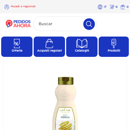
Accedi o registrati
IT
0
0
×
Accedi o
registrati
Offerte
Acquisti regolari
Cataloghi
Prodotti