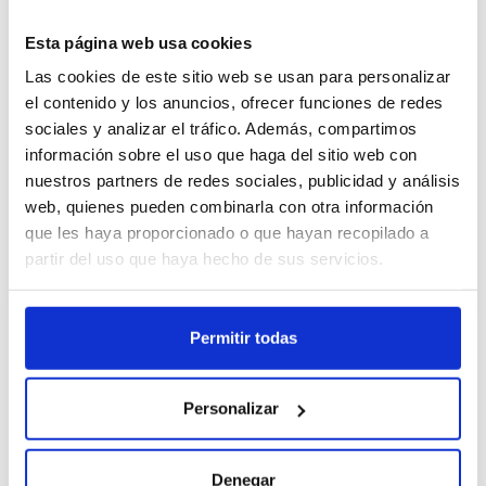
Cajas
Esta página web usa cookies
Unid.
Las cookies de este sitio web se usan para personalizar
el contenido y los anuncios, ofrecer funciones de redes
sociales y analizar el tráfico. Además, compartimos
Registra
información sobre el uso que haga del sitio web con
nuestros partners de redes sociales, publicidad y análisis
Non in stock, ordina ora
web, quienes pueden combinarla con otra información
Vedi scheda tecnica
que les haya proporcionado o que hayan recopilado a
partir del uso que haya hecho de sus servicios.
Permitir todas
Descrizione
Personalizar
El Sirope Carte d'Or Vainilla, añade un toque
personal en la decoración de tus helados y
postres. Su formato es en botella para un uso
Denegar