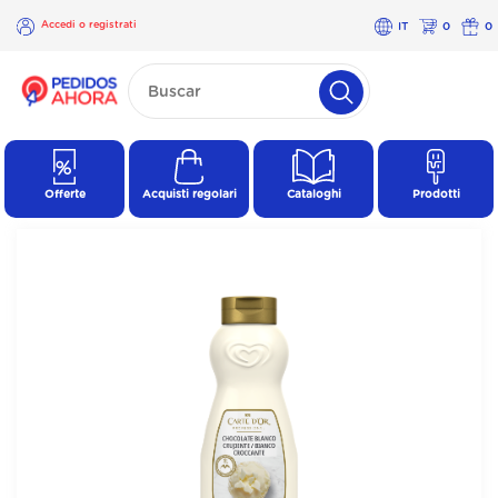
Accedi o registrati
IT
0
0
×
Accedi o
registrati
Offerte
Acquisti regolari
Cataloghi
Prodotti