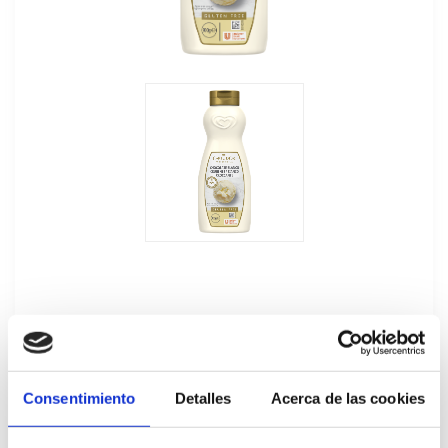
Sirope Crujiente Chocolate Blanco Carte
Consentimiento
Detalles
Acerca de las cookies
d'Or 900GR
67708979