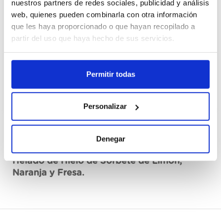
nuestros partners de redes sociales, publicidad y análisis
Cajas
web, quienes pueden combinarla con otra información
que les haya proporcionado o que hayan recopilado a
Erregistratu
partir del uso que haya hecho de sus servicios.
Ez dago eskuragarri, eskatu orain
Permitir todas
Fitxa teknikoa ikusi
Personalizar
Denegar
Deskribapena
Helado de Hielo de Sorbete de Limón,
Naranja y Fresa.