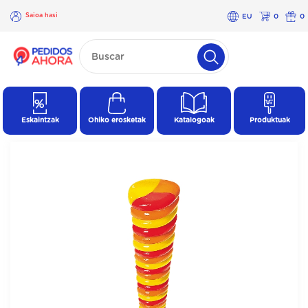
Saioa hasi
EU
0
0
×
Saioa
hasi
Eskaintzak
Ohiko erosketak
Katalogoak
Produktuak