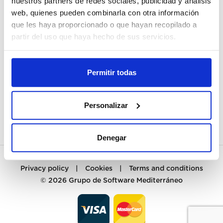
nuestros partners de redes sociales, publicidad y análisis
web, quienes pueden combinarla con otra información
MY ACCOUNT
que les haya proporcionado o que hayan recopilado a
partir del uso que haya hecho de sus servicios.
REGISTER
CUSTOMER SERVICES
Permitir todas
CONTACT
Personalizar
PREGUNTAS FRECUENTES
Denegar
Privacy policy
|
Cookies
|
Terms and conditions
© 2026
Grupo de Software Mediterráneo