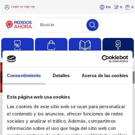
Login or sign up
EN
0
0
×
Login
or
sign
up
Special offers
Regular purchases
Catalogues
Products
Consentimiento
Detalles
Acerca de las cookies
❮
❯
There are no products in
Esta página web usa cookies
Las cookies de este sitio web se usan para personalizar
this category
el contenido y los anuncios, ofrecer funciones de redes
sociales y analizar el tráfico. Además, compartimos
información sobre el uso que haga del sitio web con