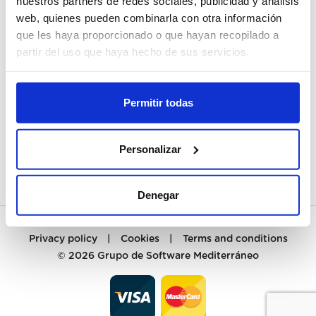
nuestros partners de redes sociales, publicidad y análisis
web, quienes pueden combinarla con otra información
MY ACCOUNT
que les haya proporcionado o que hayan recopilado a
partir del uso que haya hecho de sus servicios.
REGISTER
CUSTOMER SERVICES
Permitir todas
CONTACT
Personalizar
PREGUNTAS FRECUENTES
Denegar
Privacy policy
|
Cookies
|
Terms and conditions
© 2026
Grupo de Software Mediterráneo