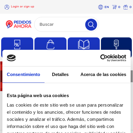
Login or sign up
EN
0
0
×
Login
or
sign
up
Special offers
Regular purchases
Catalogues
Products
Consentimiento
Detalles
Acerca de las cookies
❮
❯
There are no products in
Esta página web usa cookies
Las cookies de este sitio web se usan para personalizar
this category
el contenido y los anuncios, ofrecer funciones de redes
sociales y analizar el tráfico. Además, compartimos
información sobre el uso que haga del sitio web con