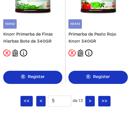
150102
151443
Knorr Primerba de Finas
Primerba de Pesto Rojo
Hierbas Bote de 340GR
Knorr 340GR
Register
Register
<<
<
de 13
>
>>