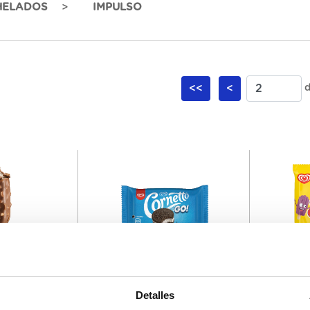
HELADOS
IMPULSO
<<
<
d
64101
64463
Detalles
as
Cornetto Go 33Ux110ML
Helado Fr