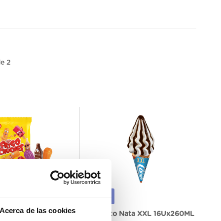
e 2
70896
Acerca de las cookies
igo Chuches
Cornetto Nata XXL 16Ux260ML