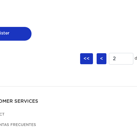
ster
<<
<
d
OMER SERVICES
CT
NTAS FRECUENTES