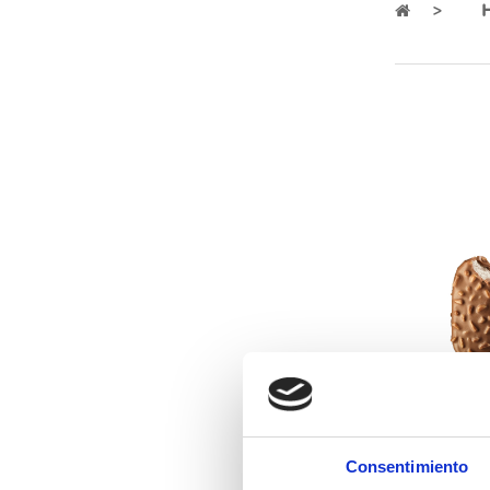
51860
Consentimiento
Magnum Almendr