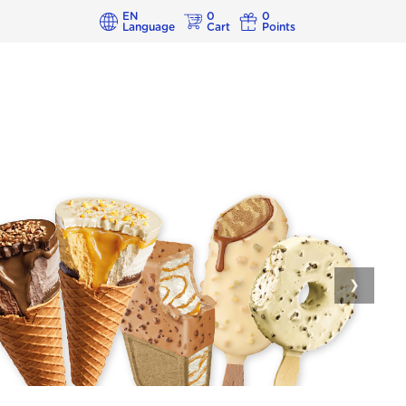
EN
0
0
Language
Cart
Points
❯