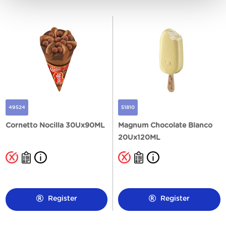
49524
51810
Cornetto Nocilla 30Ux90ML
Magnum Chocolate Blanco
20Ux120ML
Register
Register