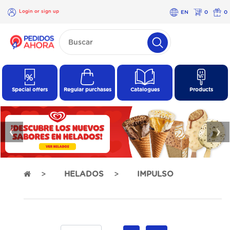
Login or sign up
EN
0
0
×
Login
or
sign
up
Special offers
Regular purchases
Catalogues
Products
❮
❯
HELADOS
IMPULSO