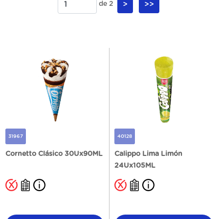
de 2
>
>>
31967
40128
Cornetto Clásico 30Ux90ML
Calippo Lima Limón
24Ux105ML