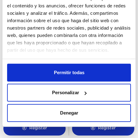
el contenido y los anuncios, ofrecer funciones de redes
sociales y analizar el tráfico. Además, compartimos
información sobre el uso que haga del sitio web con
nuestros partners de redes sociales, publicidad y análisis
web, quienes pueden combinarla con otra información
que les haya proporcionado o que hayan recopilado a
partir del uso que haya hecho de sus servicios.
Permitir todas
48054
49509
Magnum Double Gold
Cornetto Nocilla XXL
Caramel Billionaire
24Ux140ML
Personalizar
20Ux85ML
Denegar
Register
Register