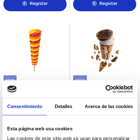
Register
Register
40281
40616
Super Twister 28Ux110ML
Cornetto Crush Cookies
30Ux90ML
Consentimiento
Detalles
Acerca de las cookies
Esta página web usa cookies
Register
Register
Las cookies de este sitio web se usan para personalizar